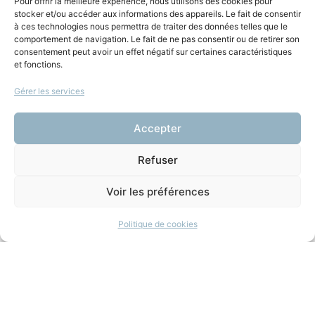
Léa Delion et Leobardo Arango
Pour offrir la meilleure expérience, nous utilisons des cookies pour
stocker et/ou accéder aux informations des appareils. Le fait de consentir
Coordination
à ces technologies nous permettra de traiter des données telles que le
comportement de navigation. Le fait de ne pas consentir ou de retirer son
consentement peut avoir un effet négatif sur certaines caractéristiques
Amicus Radio
et fonctions.
Prise de son
Gérer les services
Arnaud Dumanois
Accepter
andré derain
,
art et droit
,
art moderne
,
camille clisson
,
divorce
,
Refuser
droit d'auteur
,
droit de la famille
Partagez l'épisode
Voir les préférences
Politique de cookies
Vous aimerez aussi