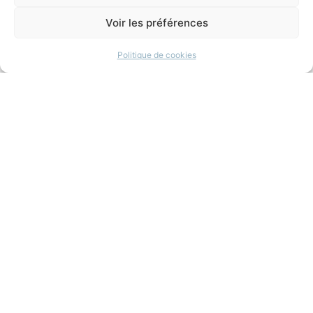
Coordination
Voir les préférences
Leobardo Arango
Politique de cookies
diana villegas
,
droit et cinéma
,
droit et culture
,
interdisciplinarité
,
magalie flores-lonjou
,
université paris ii panthéon assas
Partagez l'épisode
Vous aimerez aussi
Une journée particulière
d’Ettore Scola (3/4) : la
condition des