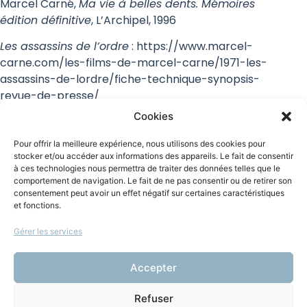
Marcel Carné,
Ma vie à belles dents. Mémoires
édition définitive
, L’Archipel, 1996
Les assassins de l’ordre
: https://www.marcel-
carne.com/les-films-de-marcel-carne/1971-les-
assassins-de-lordre/fiche-technique-synopsis-
revue-de-presse/
Cookies
Gael Breton,
L’œuvre aérienne de Miyazaki. Le
maître de l’animation japonaise
,
Third Eds, 2018,
Pour offrir la meilleure expérience, nous utilisons des cookies pour
coll. Force
stocker et/ou accéder aux informations des appareils. Le fait de consentir
à ces technologies nous permettra de traiter des données telles que le
Susan Napier,
Le Monde de Miyazaki
, éd. IMHO, 2020
comportement de navigation. Le fait de ne pas consentir ou de retirer son
consentement peut avoir un effet négatif sur certaines caractéristiques
Animation
et fonctions.
Gérer les services
Magalie Flores-Lonjou
Réalisation
Accepter
Refuser
Marin Hirsinger