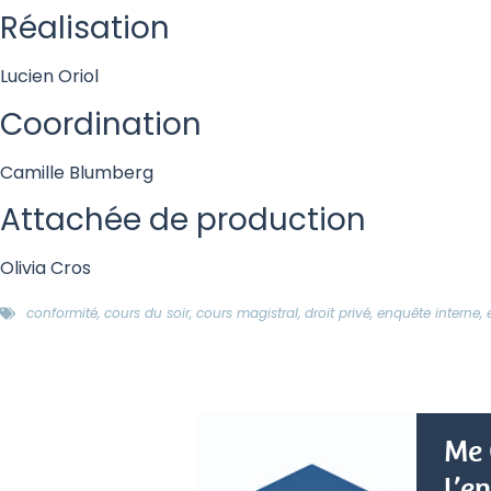
Réalisation
Lucien Oriol
Coordination
Camille Blumberg
Attachée de production
Olivia Cros
conformité
,
cours du soir
,
cours magistral
,
droit privé
,
enquête interne
,
Me 
l’e