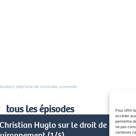
etudiant
,
stéphane de navacelle
,
universite
tous les épisodes
Pour offrir 
accéder aux 
permettra de
Christian Huglo sur le droit de
ne pas conse
certaines ca
nvironnement (1/5)