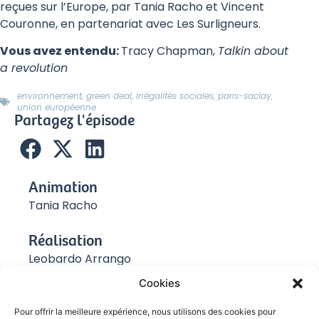
reçues sur l’Europe, par Tania Racho et Vincent
Couronne, en partenariat avec Les Surligneurs.
Vous avez entendu:
Tracy Chapman,
Talkin about
a revolution
environnement
,
green deal
,
inégalités sociales
,
paris-saclay
,
union européenne
Partagez l'épisode
Animation
Tania Racho
Réalisation
Leobardo Arrango
Cookies
Production
Amicus Radio
Pour offrir la meilleure expérience, nous utilisons des cookies pour