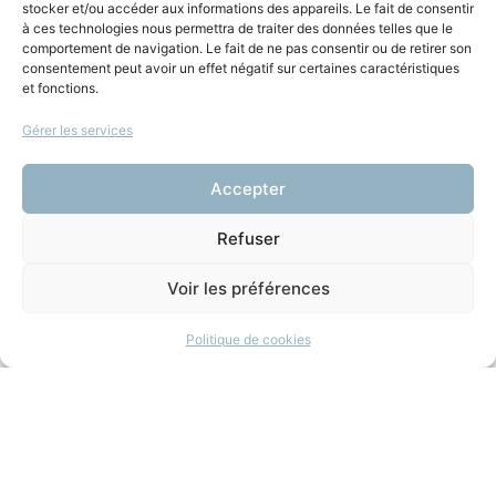
stocker et/ou accéder aux informations des appareils. Le fait de consentir
à ces technologies nous permettra de traiter des données telles que le
Coordination
comportement de navigation. Le fait de ne pas consentir ou de retirer son
consentement peut avoir un effet négatif sur certaines caractéristiques
Leobardo Arango
et fonctions.
Habillage sonore
Gérer les services
Tracy Chapman, Talkin about a revolution
Accepter
Refuser
Vous aimerez aussi
Voir les préférences
#E1 : Garder le cap : le
Politique de cookies
reporting de durabilité
comme moteur de
transformation
continue