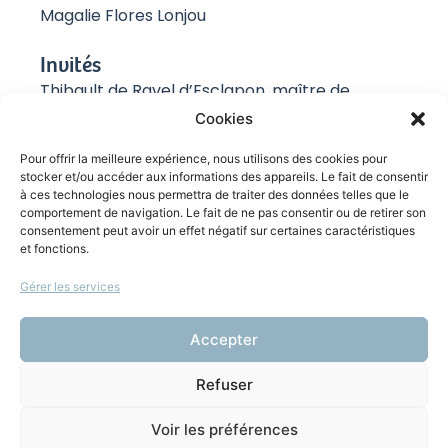
Magalie Flores Lonjou
Invités
Thibault de Ravel d’Esclapon, maître de
conférences HDR en droit privé à l’Université de
Cookies
Strasbourg
Pour offrir la meilleure expérience, nous utilisons des cookies pour
stocker et/ou accéder aux informations des appareils. Le fait de consentir
Réalisation
à ces technologies nous permettra de traiter des données telles que le
Marin Hirsinger
comportement de navigation. Le fait de ne pas consentir ou de retirer son
consentement peut avoir un effet négatif sur certaines caractéristiques
et fonctions.
Production
Amicus radio
Gérer les services
Coordination
Accepter
Leobardo Arango
Refuser
Voir les préférences