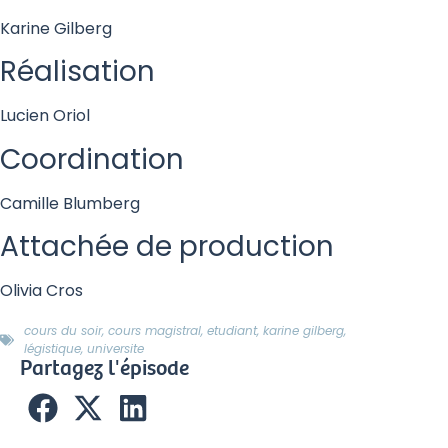
Karine Gilberg
Réalisation
Lucien Oriol
Coordination
Camille Blumberg
Attachée de production
Olivia Cros
cours du soir
,
cours magistral
,
etudiant
,
karine gilberg
,
légistique
,
universite
Partagez l'épisode