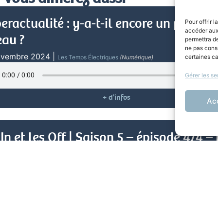
eractualité : y-a-t-il encore un pilote 
Pour offrir 
accéder aux 
eau ?
permettra de
ne pas conse
ovembre 2024
|
certaines ca
Les Temps Électriques
(Numérique)
Gérer les se
+ d'infos
Ac
 In et les Off | Saison 5 – épisode 4/4 – 
le et migration
illet 2024
|
Droit En Scène
(Théâtre, Opéra, Danse)
+ d'infos