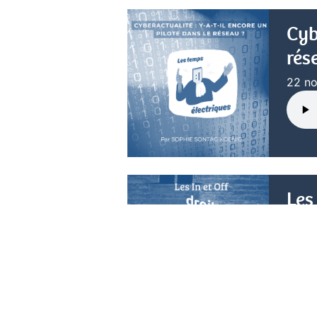
Cyb
rés
22 n
Les
asi
29 ju