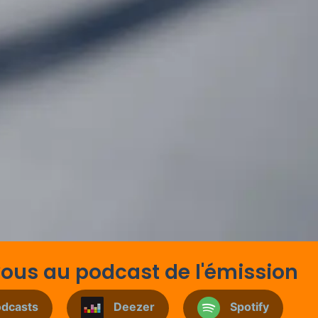
us au podcast de l'émission
odcasts
Deezer
Spotify