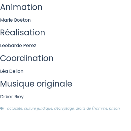
Animation
Marie Boëton
Réalisation
Leobardo Perez
Coordination
Léa Delion
Musique originale
Didier Riey
actualité
,
culture juridique
,
décryptage
,
droits de l'homme
,
prison