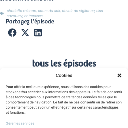
charlotte michon
,
cours du soir
,
devoir de vigilance
,
elsa
savourey
,
entreprises
Partagez l'épisode
tous les épisodes
Cookies
Le devoir de vigilance :
les entreprises
Pour offrir la meilleure expérience, nous utilisons des cookies pour
stocker et/ou accéder aux informations des appareils. Le fait de consentir
rattrapées par la société
à ces technologies nous permettra de traiter des données telles que le
comportement de navigation. Le fait de ne pas consentir ou de retirer son
? par Charlotte Michon
consentement peut avoir un effet négatif sur certaines caractéristiques
et fonctions.
(1/5)
Gérer les services
13 juin 2022