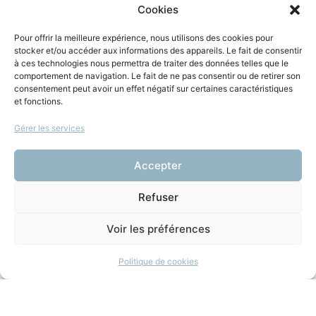
Cookies
Vous aimerez aussi
Pour offrir la meilleure expérience, nous utilisons des cookies pour
stocker et/ou accéder aux informations des appareils. Le fait de consentir
Lâcher prise : le design
à ces technologies nous permettra de traiter des données telles que le
comportement de navigation. Le fait de ne pas consentir ou de retirer son
éthique au service la
consentement peut avoir un effet négatif sur certaines caractéristiques
et fonctions.
déconnexion
Gérer les services
8 juillet 2026
|
Les Temps
Électriques
(Numérique)
Accepter
Refuser
+ d'infos
Voir les préférences
Politique de cookies
La mort à l’épreuve du
numérique