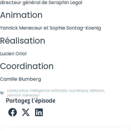
directeur général de Seraphin Legal
Animation
Yannick Meneceur et Sophie Sontag-Koenig
Réalisation
Lucien Oriol
Coordination
Camille Blumberg
cyberjustice
,
intelligence artificielle
,
numérique
,
réflexion
,
yannick meneceur
Partagez l'épisode