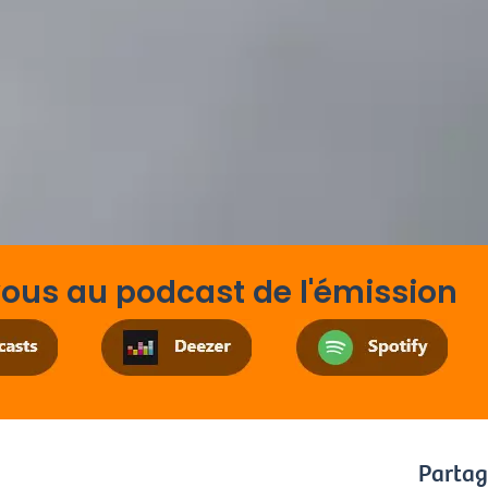
us au podcast de l'émission
Partag