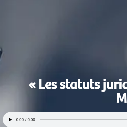
« Les statuts jur
M