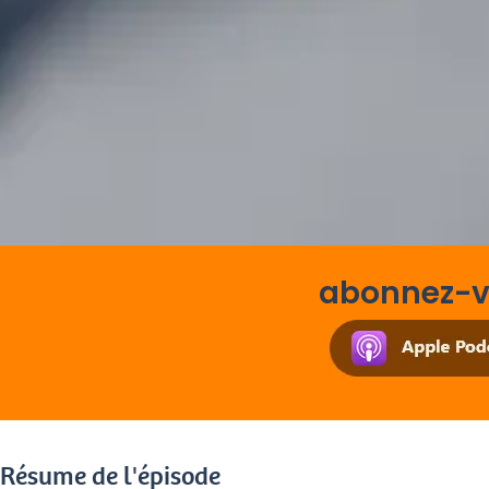
abonnez-vo
Résume de l'épisode