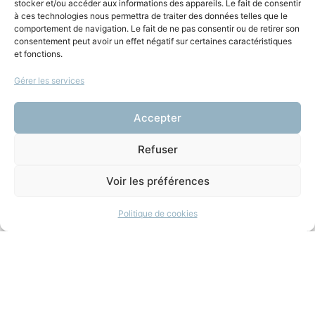
stocker et/ou accéder aux informations des appareils. Le fait de consentir
à ces technologies nous permettra de traiter des données telles que le
bertrand du marais
,
cours du soir
,
cours magistral
,
droit public
,
comportement de navigation. Le fait de ne pas consentir ou de retirer son
etudiant
,
universite
Partagez l'épisode
consentement peut avoir un effet négatif sur certaines caractéristiques
et fonctions.
Gérer les services
Accepter
tous les épisodes
Refuser
L’Etat et le marché: une
Voir les préférences
régulation par le droit
Politique de cookies
est-elle possible? par
Bertrand Du Marais
(1/5)
15 avril 2019