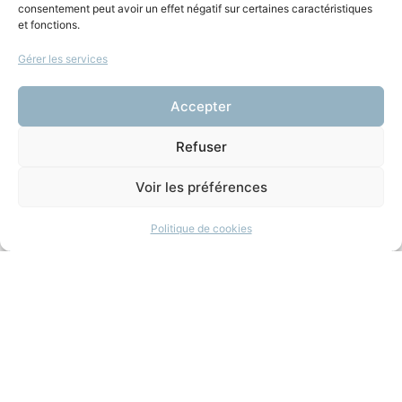
Mireille Sacotte
consentement peut avoir un effet négatif sur certaines caractéristiques
et fonctions.
Gérer les services
Vous aimerez aussi
Accepter
Droit des femmes,
Refuser
femmes de droit
Voir les préférences
18 décembre 2025
|
La Plume Dans La
Balance
(Littérature)
Politique de cookies
+ d'infos
DROIT ET LITTÉRATURE
: LÀ OÙ SE DÉPLOIE LE