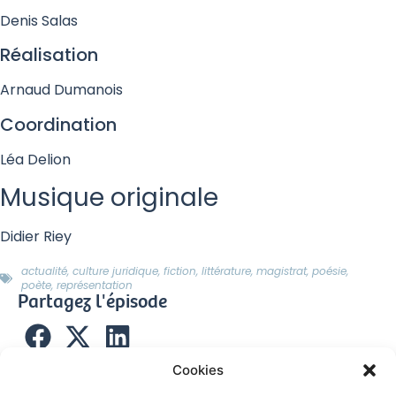
Denis Salas
Réalisation
Arnaud Dumanois
Coordination
Léa Delion
Musique originale
Didier Riey
actualité
,
culture juridique
,
fiction
,
littérature
,
magistrat
,
poésie
,
poète
,
représentation
Partagez l'épisode
Cookies
Invités