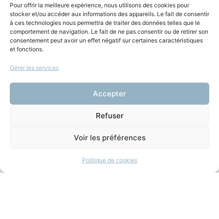
Jean-Claude Xuereb
Pour offrir la meilleure expérience, nous utilisons des cookies pour
stocker et/ou accéder aux informations des appareils. Le fait de consentir
à ces technologies nous permettra de traiter des données telles que le
comportement de navigation. Le fait de ne pas consentir ou de retirer son
consentement peut avoir un effet négatif sur certaines caractéristiques
Vous aimerez aussi
et fonctions.
Gérer les services
Droit des femmes,
femmes de droit
Accepter
18 décembre 2025
|
La Plume Dans La
Refuser
Balance
(Littérature)
Voir les préférences
Politique de cookies
+ d'infos
DROIT ET LITTÉRATURE