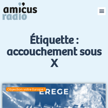
producti
l’univers de l
et en mê
Étiquette :
accouchement sous
X
Objection votre Europe !