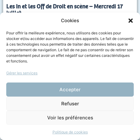
Les In et les Off de Droit en scène – Mercredi 17
juillet
Cookies
17 juillet 2019
+ d'infos
Pour offrir la meilleure expérience, nous utilisons des cookies pour
stocker et/ou accéder aux informations des appareils. Le fait de consentir
à ces technologies nous permettra de traiter des données telles que le
comportement de navigation. Le fait de ne pas consentir ou de retirer son
consentement peut avoir un effet négatif sur certaines caractéristiques
Droit en scène
et fonctions.
Gérer les services
Accepter
Refuser
Voir les préférences
Les In et les Off de Droit en scène – Mardi 16 juillet
Politique de cookies