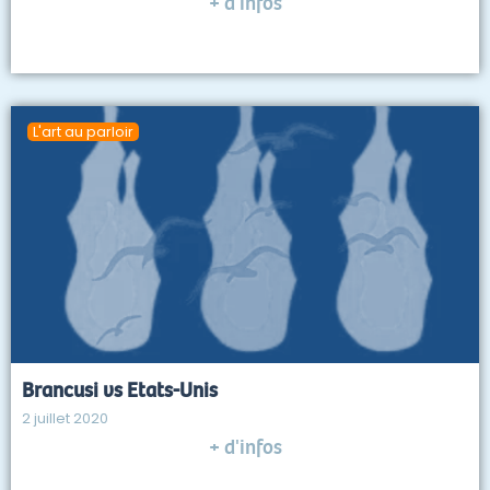
+ d'infos
L'art au parloir
Brancusi vs Etats-Unis
2 juillet 2020
+ d'infos