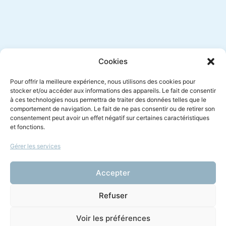
Inscription newsletter
Cookies
Pour offrir la meilleure expérience, nous utilisons des cookies pour
stocker et/ou accéder aux informations des appareils. Le fait de consentir
à ces technologies nous permettra de traiter des données telles que le
Envoyer
comportement de navigation. Le fait de ne pas consentir ou de retirer son
consentement peut avoir un effet négatif sur certaines caractéristiques
et fonctions.
Gérer les services
Le droit à l'écoute
Amicus Radio vous est proposé par
Accepter
Amicus Curiae
Refuser
Voir les préférences