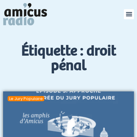
producti
l’univers de l
et en mê
Étiquette : droit
pénal
Le Jury Populaire