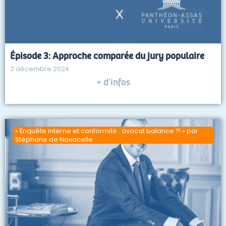
Épisode 3: Approche comparée du jury populaire
2 décembre 2024
+ d'infos
« Enquête interne et conformité : avocat balance ?! » par
Stéphane de Navacelle