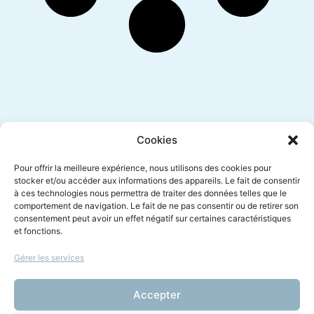
Inscription newsletter
Cookies
Pour offrir la meilleure expérience, nous utilisons des cookies pour
stocker et/ou accéder aux informations des appareils. Le fait de consentir
à ces technologies nous permettra de traiter des données telles que le
Envoyer
comportement de navigation. Le fait de ne pas consentir ou de retirer son
consentement peut avoir un effet négatif sur certaines caractéristiques
et fonctions.
Gérer les services
Le droit à l'écoute
Amicus Radio vous est proposé par
Accepter
Amicus Curiae