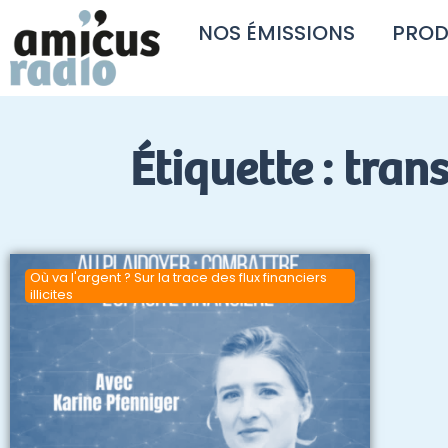
NOS ÉMISSIONS
PROD
Étiquette : tra
Où va l'argent ? Sur la trace des flux financiers
illicites